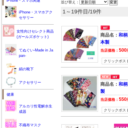
iPhone・スマホ関連
並び替え：
1～19件目/19件
iPhone・スマホアク
セサリー
女性向けセレクト商品
商品名：
和柄
(ガールズポケット)
本製
500
てぬぐい-Made in Ja
当店価格：
pan-
クリックポス
絹の靴下
アクセサリー
商品名：
和柄
製
健康
550
当店価格：
アルカリ性電解水生
クリックポス
成器
不織布マスク