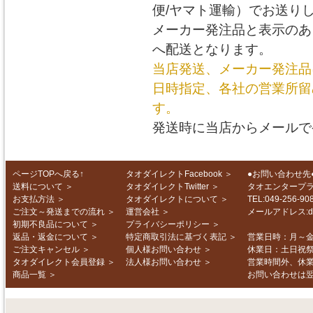
便/ヤマト運輸）でお送り
メーカー発注品と表示のあ
へ配送となります。
当店発送、メーカー発注品
日時指定、各社の営業所留
す。
発送時に当店からメールで
ページTOPへ戻る↑
タオダイレクトFacebook
＞
●お問い合わせ先
送料について
＞
タオダイレクトTwitter
＞
タオエンタープ
お支払方法
＞
タオダイレクトについて
＞
TEL:049-256-
ご注文～発送までの流れ
＞
運営会社
＞
メールアドレス:d-in
初期不良品について
＞
プライバシーポリシー
＞
返品・返金について
＞
特定商取引法に基づく表記
＞
営業日時：月～金 1
ご注文キャンセル
＞
個人様お問い合わせ
＞
休業日：土日祝
タオダイレクト会員登録
＞
法人様お問い合わせ
＞
営業時間外、休
商品一覧
＞
お問い合わせは