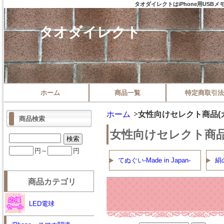
タオダイレクトはiPhone用US
タオダイレクト
ホーム
商品一覧
特定商取引法
ホーム
女性向けセレクト商品(
商品検索
女性向けセレクト商品
円～
円
てぬぐい-Made in Japan-
絹
商品カテゴリ
LED電球