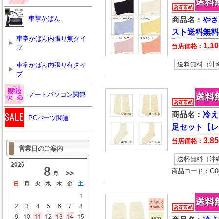
車掌かばん
商品名：
やさ
スト送料無料
車掌かばん内張り無タイ
1,10
当店価格：
プ
送料無料（沖
車掌かばん内張り有タイ
プ
ノートパソコン関連
商品名：
冷え
PCパーツ関連
足セット【レ
3,85
当店価格：
営業日のご案内
送料無料（沖
商品コード：
G0