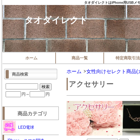
タオダイレクトはiPhone用US
タオダイレクト
ホーム
商品一覧
特定商取引法
ホーム
女性向けセレクト商品(
商品検索
アクセサリー
円～
円
商品カテゴリ
LED電球