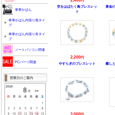
2,400
円
空をはばたく鳥ブレスレッ
黄金
車掌かばん
ト
車掌かばん内張り無タイ
プ
車掌かばん内張り有タイ
プ
ノートパソコン関連
2,200
円
PCパーツ関連
やすらぎのブレスレット
癒し
営業日のご案内
3,000
円