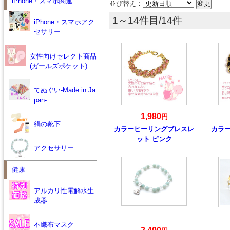
iPhone・スマホ関連
並び替え：
1～14件目/14件
iPhone・スマホアク
セサリー
女性向けセレクト商品
(ガールズポケット)
てぬぐい-Made in Ja
pan-
1,980
円
絹の靴下
カラーヒーリングブレスレ
カラ
ット ピンク
アクセサリー
健康
アルカリ性電解水生
成器
不織布マスク