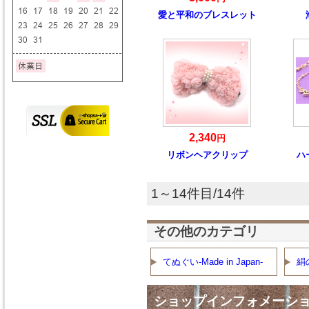
愛と平和のブレスレット
2,340
円
リボンヘアクリップ
ハ
1～14件目/14件
その他のカテゴリ
てぬぐい-Made in Japan-
絹
ショップインフォメーシ