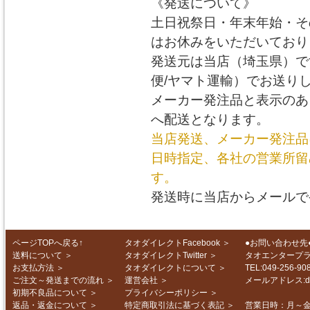
《発送について》
土日祝祭日・年末年始・そ
はお休みをいただいており
発送元は当店（埼玉県）で
便/ヤマト運輸）でお送り
メーカー発注品と表示のあ
へ配送となります。
当店発送、メーカー発注品
日時指定、各社の営業所留
す。
発送時に当店からメールで
ページTOPへ戻る↑
タオダイレクトFacebook
＞
●お問い合わせ先
送料について
＞
タオダイレクトTwitter
＞
タオエンタープ
お支払方法
＞
タオダイレクトについて
＞
TEL:049-256-
ご注文～発送までの流れ
＞
運営会社
＞
メールアドレス:d-in
初期不良品について
＞
プライバシーポリシー
＞
返品・返金について
＞
特定商取引法に基づく表記
＞
営業日時：月～金 1