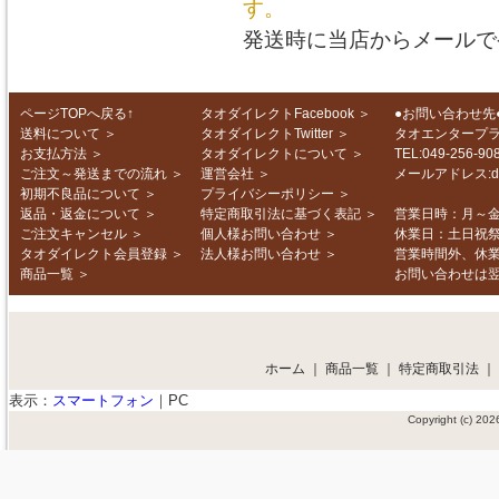
す。
発送時に当店からメールで
ページTOPへ戻る↑
タオダイレクトFacebook
＞
●お問い合わせ先
送料について
＞
タオダイレクトTwitter
＞
タオエンタープ
お支払方法
＞
タオダイレクトについて
＞
TEL:049-256-
ご注文～発送までの流れ
＞
運営会社
＞
メールアドレス:d-in
初期不良品について
＞
プライバシーポリシー
＞
返品・返金について
＞
特定商取引法に基づく表記
＞
営業日時：月～金 1
ご注文キャンセル
＞
個人様お問い合わせ
＞
休業日：土日祝
タオダイレクト会員登録
＞
法人様お問い合わせ
＞
営業時間外、休
商品一覧
＞
お問い合わせは
ホーム
｜
商品一覧
｜
特定商取引法
｜
表示：
スマートフォン
｜
PC
Copyright (c) 2