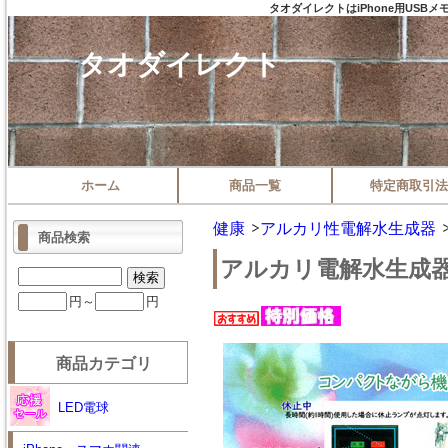
タオダイレクトはiPhone用US
タオダイレクト
ホーム
商品一覧
特定商取引法
健康
アルカリ性電解水生成器
商品検索
アルカリ電解水生成
円～
円
商品カテゴリ
LED電球