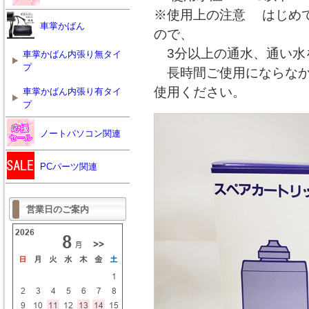
※使用上の注意 はじめ
車掌かばん
ので、
3分以上の通水、通い水
車掌かばん内張り無タイ
プ
長時間ご使用にならなか
使用ください。
車掌かばん内張り有タイ
プ
ノートパソコン関連
PCパーツ関連
営業日のご案内