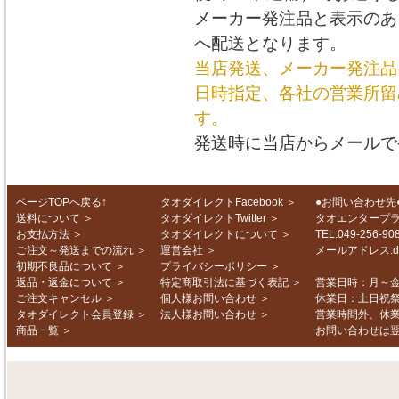
メーカー発注品と表示のあ
へ配送となります。
当店発送、メーカー発注品
日時指定、各社の営業所留
す。
発送時に当店からメールで
ページTOPへ戻る↑
タオダイレクトFacebook
＞
●お問い合わせ先
送料について
＞
タオダイレクトTwitter
＞
タオエンタープ
お支払方法
＞
タオダイレクトについて
＞
TEL:049-256-
ご注文～発送までの流れ
＞
運営会社
＞
メールアドレス:d-in
初期不良品について
＞
プライバシーポリシー
＞
返品・返金について
＞
特定商取引法に基づく表記
＞
営業日時：月～金 1
ご注文キャンセル
＞
個人様お問い合わせ
＞
休業日：土日祝
タオダイレクト会員登録
＞
法人様お問い合わせ
＞
営業時間外、休
商品一覧
＞
お問い合わせは