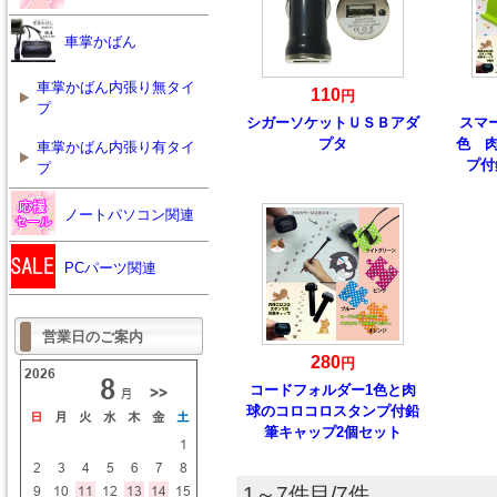
車掌かばん
車掌かばん内張り無タイ
110
円
プ
シガーソケットＵＳＢアダ
スマ
プタ
色 
車掌かばん内張り有タイ
プ付
プ
ノートパソコン関連
PCパーツ関連
営業日のご案内
280
円
コードフォルダー1色と肉
球のコロコロスタンプ付鉛
筆キャップ2個セット
1～7件目/7件