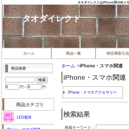
タオダイレクトはiPhone用US
タオダイレクト
ホーム
商品一覧
特定商取引法
ホーム
iPhone・スマホ関連
商品検索
iPhone・スマホ関連
円～
円
iPhone・スマホアクセサリー
商品カテゴリ
検索結果
LED電球
検索キーワード：