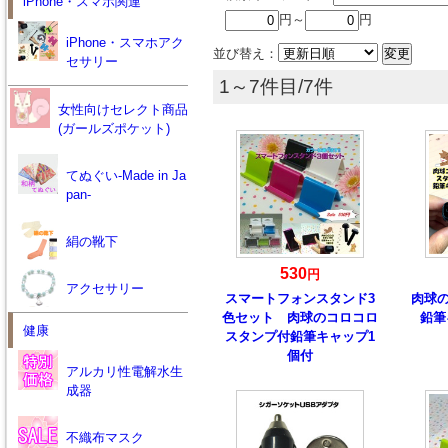
iPhone・スマホ関連
円～
円
iPhone・スマホアク
並び替え：
セサリー
1～7件目/7件
女性向けセレクト商品
(ガールズポケット)
てぬぐい-Made in Ja
pan-
絹の靴下
530
円
アクセサリー
スマートフォンスタンド3
肉球
色セット 肉球のコロコロ
鉛筆
健康
スタンプ付鉛筆キャップ1
個付
アルカリ性電解水生
成器
不織布マスク